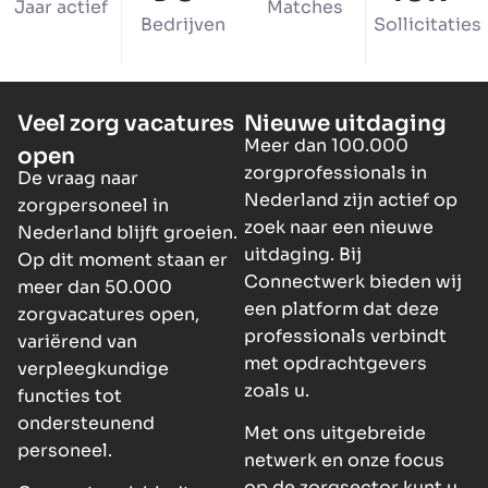
Jaar actief
Matches
Bedrijven
Sollicitaties
Veel zorg vacatures
Nieuwe uitdaging
Meer dan 100.000
open
zorgprofessionals in
De vraag naar
Nederland zijn actief op
zorgpersoneel in
zoek naar een nieuwe
Nederland blijft groeien.
uitdaging. Bij
Op dit moment staan er
Connectwerk bieden wij
meer dan 50.000
een platform dat deze
zorgvacatures open,
professionals verbindt
variërend van
met opdrachtgevers
verpleegkundige
zoals u.
functies tot
ondersteunend
Met ons uitgebreide
personeel.
netwerk en onze focus
op de zorgsector kunt u